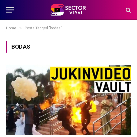
»
Home
Posts Tagged "bodas"
BODAS