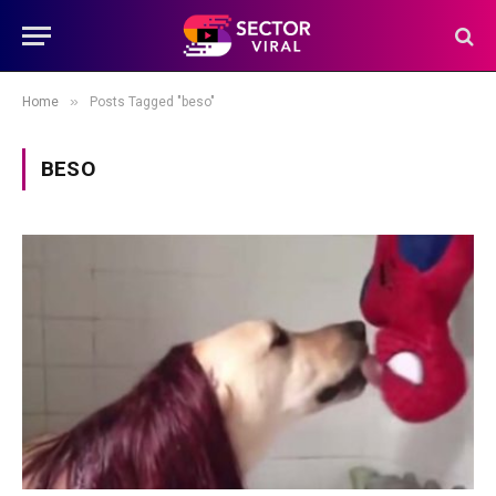
»
Home
Posts Tagged "beso"
BESO